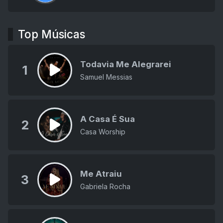
Top Músicas
Todavia Me Alegrarei
1
Samuel Messias
A Casa É Sua
2
Casa Worship
Me Atraiu
3
Gabriela Rocha