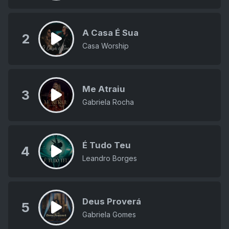
A Casa É Sua
2
Casa Worship
Me Atraiu
3
Gabriela Rocha
É Tudo Teu
4
Leandro Borges
Deus Proverá
5
Gabriela Gomes